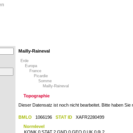
en
Mailly-Raineval
Erde
Europa
France
Picardie
Somme
Mailly-Raineval
Topographie
Dieser Datensatz ist noch nicht bearbeitet. Bitte haben Sie
BMLO
1066196
STAT ID
XAFR2280499
Normlevel
KONK 0 STAT 2 GND 0 GEO 0 UK 0 Ҩ 2