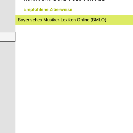
Empfohlene Zitierweise
Bayerisches Musiker-Lexikon Online (BMLO)