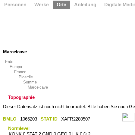
Personen
Werke
Orte
Anleitung
Digitale Medi
Marcelcave
Erde
Europa
France
Picardie
Somme
Marcelcave
Topographie
Dieser Datensatz ist noch nicht bearbeitet. Bitte haben Sie noch Ge
BMLO
1066203
STAT ID
XAFR2280507
Normlevel
KONK 0 STAT 2 GND 0 GEO 0 UK 0 Ҩ 2