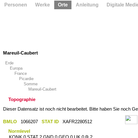
Personen
Werke
Orte
Anleitung
Digitale Medi
Mareuil-Caubert
Erde
Europa
France
Picardie
Somme
Mareuil-Caubert
Topographie
Dieser Datensatz ist noch nicht bearbeitet. Bitte haben Sie noch Ge
BMLO
1066207
STAT ID
XAFR2280512
Normlevel
KONK 0 STAT 2 GND 0 GEO 0 UK 0 Ҩ 2