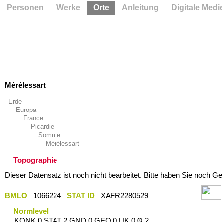
Personen
Werke
Orte
Anleitung
Digitale Medi
Mérélessart
Erde
Europa
France
Picardie
Somme
Mérélessart
Topographie
Dieser Datensatz ist noch nicht bearbeitet. Bitte haben Sie noch Ge
BMLO
1066224
STAT ID
XAFR2280529
Normlevel
KONK 0 STAT 2 GND 0 GEO 0 UK 0 Ҩ 2