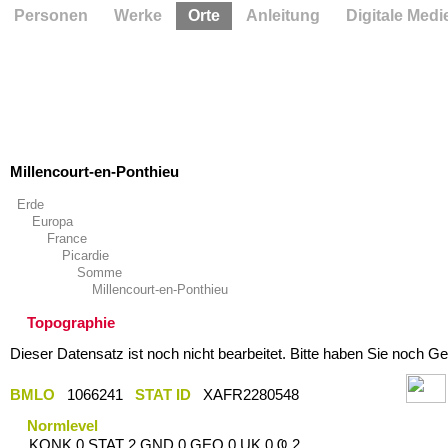
Personen
Werke
Orte
Anleitung
Digitale Medi
Millencourt-en-Ponthieu
Erde
Europa
France
Picardie
Somme
Millencourt-en-Ponthieu
Topographie
Dieser Datensatz ist noch nicht bearbeitet. Bitte haben Sie noch Ge
BMLO
1066241
STAT ID
XAFR2280548
Normlevel
KONK 0 STAT 2 GND 0 GEO 0 UK 0 Ҩ 2