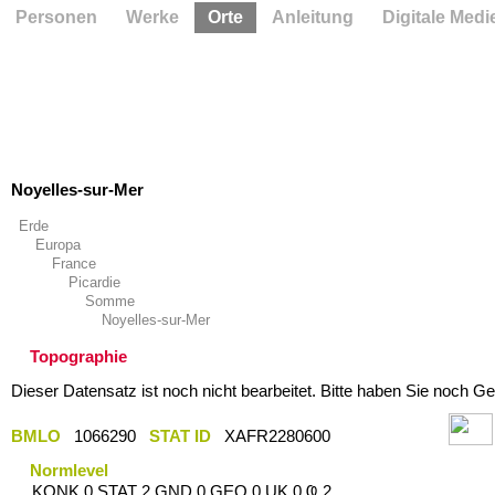
Personen
Werke
Orte
Anleitung
Digitale Medi
Noyelles-sur-Mer
Erde
Europa
France
Picardie
Somme
Noyelles-sur-Mer
Topographie
Dieser Datensatz ist noch nicht bearbeitet. Bitte haben Sie noch Ge
BMLO
1066290
STAT ID
XAFR2280600
Normlevel
KONK 0 STAT 2 GND 0 GEO 0 UK 0 Ҩ 2