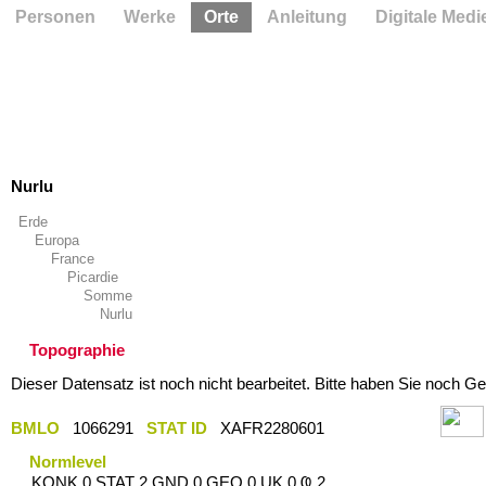
Personen
Werke
Orte
Anleitung
Digitale Medi
Nurlu
Erde
Europa
France
Picardie
Somme
Nurlu
Topographie
Dieser Datensatz ist noch nicht bearbeitet. Bitte haben Sie noch Ge
BMLO
1066291
STAT ID
XAFR2280601
Normlevel
KONK 0 STAT 2 GND 0 GEO 0 UK 0 Ҩ 2