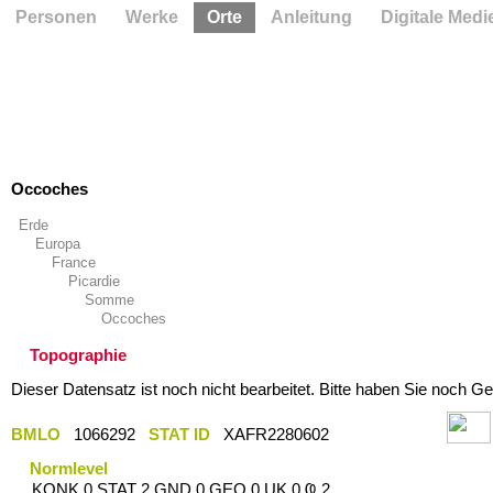
Personen
Werke
Orte
Anleitung
Digitale Medi
Occoches
Erde
Europa
France
Picardie
Somme
Occoches
Topographie
Dieser Datensatz ist noch nicht bearbeitet. Bitte haben Sie noch Ge
BMLO
1066292
STAT ID
XAFR2280602
Normlevel
KONK 0 STAT 2 GND 0 GEO 0 UK 0 Ҩ 2