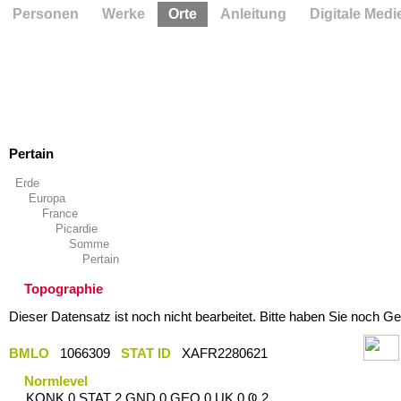
Personen
Werke
Orte
Anleitung
Digitale Medi
Pertain
Erde
Europa
France
Picardie
Somme
Pertain
Topographie
Dieser Datensatz ist noch nicht bearbeitet. Bitte haben Sie noch Ge
BMLO
1066309
STAT ID
XAFR2280621
Normlevel
KONK 0 STAT 2 GND 0 GEO 0 UK 0 Ҩ 2