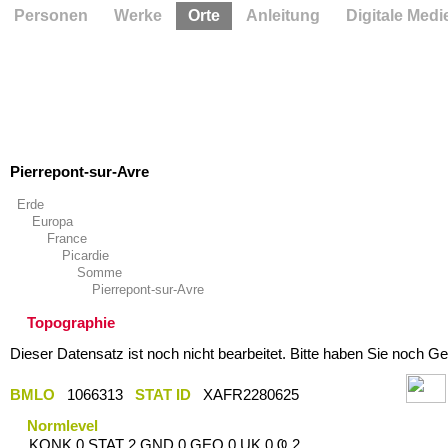
Personen
Werke
Orte
Anleitung
Digitale Medi
Pierrepont-sur-Avre
Erde
Europa
France
Picardie
Somme
Pierrepont-sur-Avre
Topographie
Dieser Datensatz ist noch nicht bearbeitet. Bitte haben Sie noch Ge
BMLO
1066313
STAT ID
XAFR2280625
Normlevel
KONK 0 STAT 2 GND 0 GEO 0 UK 0 Ҩ 2