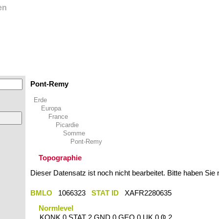
en
Pont-Remy
Erde
Europa
France
Picardie
Somme
Pont-Remy
Topographie
Dieser Datensatz ist noch nicht bearbeitet. Bitte haben Sie
BMLO
1066323
STAT ID
XAFR2280635
Normlevel
KONK 0 STAT 2 GND 0 GEO 0 UK 0 Ҩ 2