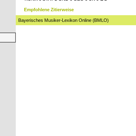
Empfohlene Zitierweise
Bayerisches Musiker-Lexikon Online (BMLO)