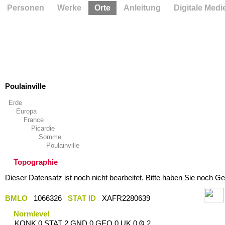
Personen
Werke
Orte
Anleitung
Digitale Medi
Poulainville
Erde
Europa
France
Picardie
Somme
Poulainville
Topographie
Dieser Datensatz ist noch nicht bearbeitet. Bitte haben Sie noch Ge
BMLO
1066326
STAT ID
XAFR2280639
Normlevel
KONK 0 STAT 2 GND 0 GEO 0 UK 0 Ҩ 2