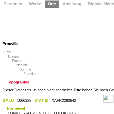
Personen
Werke
Orte
Anleitung
Digitale Medi
Prouville
Erde
Europa
France
Picardie
Somme
Prouville
Topographie
Dieser Datensatz ist noch nicht bearbeitet. Bitte haben Sie noch Ge
BMLO
1066328
STAT ID
XAFR2280642
Normlevel
KONK 0 STAT 2 GND 0 GEO 0 UK 0 Ҩ 2