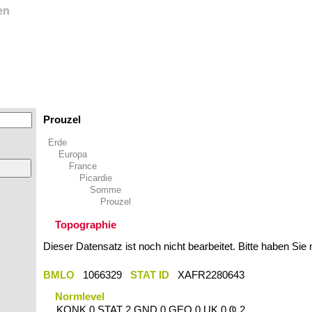
en
Prouzel
Erde
Europa
France
Picardie
Somme
Prouzel
Topographie
Dieser Datensatz ist noch nicht bearbeitet. Bitte haben Sie
BMLO
1066329
STAT ID
XAFR2280643
Normlevel
KONK 0 STAT 2 GND 0 GEO 0 UK 0 Ҩ 2