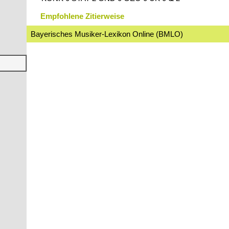
Empfohlene Zitierweise
Bayerisches Musiker-Lexikon Online (BMLO)