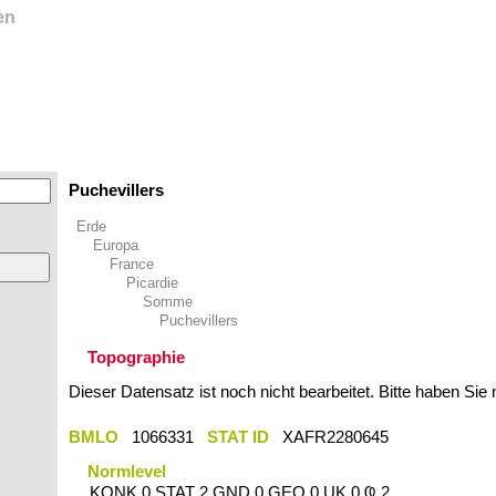
en
Puchevillers
Erde
Europa
France
Picardie
Somme
Puchevillers
Topographie
Dieser Datensatz ist noch nicht bearbeitet. Bitte haben Sie
BMLO
1066331
STAT ID
XAFR2280645
Normlevel
KONK 0 STAT 2 GND 0 GEO 0 UK 0 Ҩ 2