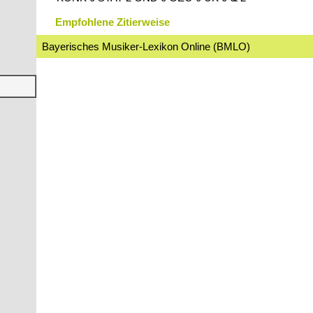
Empfohlene Zitierweise
Bayerisches Musiker-Lexikon Online (BMLO)