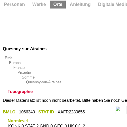
Personen
Werke
Orte
Anleitung
Digitale Medi
Quesnoy-sur-Airaines
Erde
Europa
France
Picardie
Somme
Quesnoy-sur-Airaines
Topographie
Dieser Datensatz ist noch nicht bearbeitet. Bitte haben Sie noch Ge
BMLO
1066340
STAT ID
XAFR2280655
Normlevel
KONK 0 STAT 2 GND 0 GEO 0 UK 0 Ҩ 2