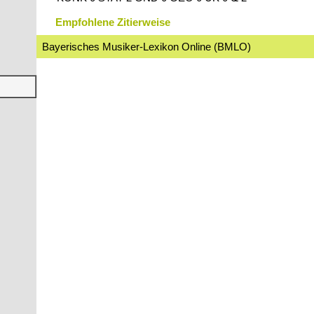
Empfohlene Zitierweise
Bayerisches Musiker-Lexikon Online (BMLO)