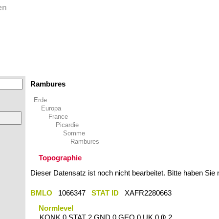
en
Rambures
Erde
Europa
France
Picardie
Somme
Rambures
Topographie
Dieser Datensatz ist noch nicht bearbeitet. Bitte haben Sie
BMLO
1066347
STAT ID
XAFR2280663
Normlevel
KONK 0 STAT 2 GND 0 GEO 0 UK 0 Ҩ 2