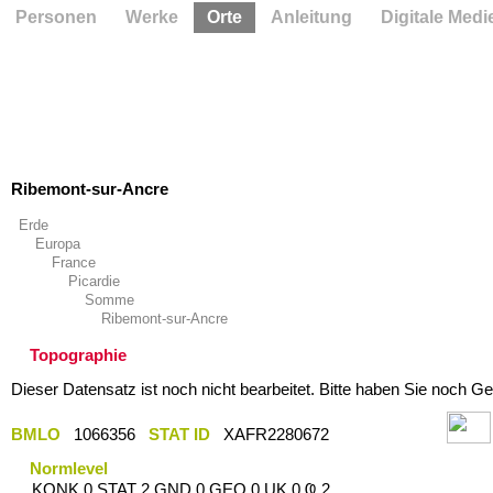
Personen
Werke
Orte
Anleitung
Digitale Medi
Ribemont-sur-Ancre
Erde
Europa
France
Picardie
Somme
Ribemont-sur-Ancre
Topographie
Dieser Datensatz ist noch nicht bearbeitet. Bitte haben Sie noch Ge
BMLO
1066356
STAT ID
XAFR2280672
Normlevel
KONK 0 STAT 2 GND 0 GEO 0 UK 0 Ҩ 2