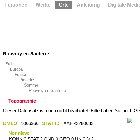
Personen
Werke
Orte
Anleitung
Digitale Medi
Rouvroy-en-Santerre
Erde
Europa
France
Picardie
Somme
Rouvroy-en-Santerre
Topographie
Dieser Datensatz ist noch nicht bearbeitet. Bitte haben Sie noch Ge
BMLO
1066366
STAT ID
XAFR2280682
Normlevel
KONK 0 STAT 2 GND 0 GEO 0 UK 0 Ҩ 2