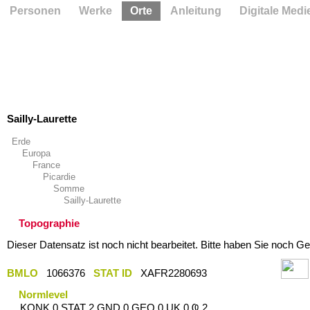
Personen
Werke
Orte
Anleitung
Digitale Medi
Sailly-Laurette
Erde
Europa
France
Picardie
Somme
Sailly-Laurette
Topographie
Dieser Datensatz ist noch nicht bearbeitet. Bitte haben Sie noch Ge
BMLO
1066376
STAT ID
XAFR2280693
Normlevel
KONK 0 STAT 2 GND 0 GEO 0 UK 0 Ҩ 2