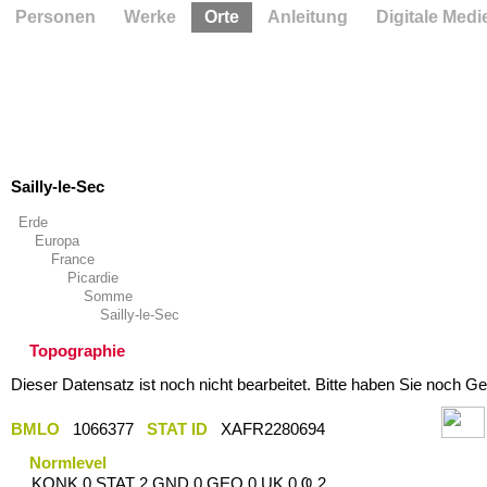
Personen
Werke
Orte
Anleitung
Digitale Medi
Sailly-le-Sec
Erde
Europa
France
Picardie
Somme
Sailly-le-Sec
Topographie
Dieser Datensatz ist noch nicht bearbeitet. Bitte haben Sie noch Ge
BMLO
1066377
STAT ID
XAFR2280694
Normlevel
KONK 0 STAT 2 GND 0 GEO 0 UK 0 Ҩ 2