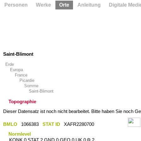
Personen
Werke
Orte
Anleitung
Digitale Medi
Saint-Blimont
Erde
Europa
France
Picardie
Somme
Saint-Blimont
Topographie
Dieser Datensatz ist noch nicht bearbeitet. Bitte haben Sie noch Ge
BMLO
1066383
STAT ID
XAFR2280700
Normlevel
KONK 0 STAT 2 GND 0 GEO 0 UK 0 Ҩ 2