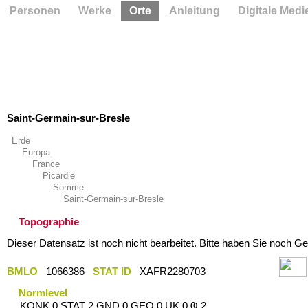
Personen
Werke
Orte
Anleitung
Digitale Medi
Saint-Germain-sur-Bresle
Erde
Europa
France
Picardie
Somme
Saint-Germain-sur-Bresle
Topographie
Dieser Datensatz ist noch nicht bearbeitet. Bitte haben Sie noch Ge
BMLO
1066386
STAT ID
XAFR2280703
Normlevel
KONK 0 STAT 2 GND 0 GEO 0 UK 0 Ҩ 2