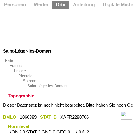
Personen
Werke
Orte
Anleitung
Digitale Medi
Saint-Léger-lès-Domart
Erde
Europa
France
Picardie
Somme
Saint-Léger-lès-Domart
Topographie
Dieser Datensatz ist noch nicht bearbeitet. Bitte haben Sie noch Ge
BMLO
1066389
STAT ID
XAFR2280706
Normlevel
KONK 0 STAT 2 GND 0 GEO 0 UK 0 Ҩ 2