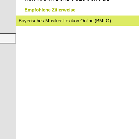
Empfohlene Zitierweise
Bayerisches Musiker-Lexikon Online (BMLO)