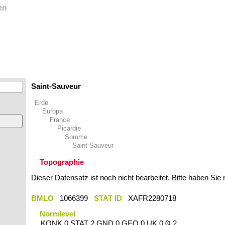
en
Saint-Sauveur
Erde
Europa
France
Picardie
Somme
Saint-Sauveur
Topographie
Dieser Datensatz ist noch nicht bearbeitet. Bitte haben Sie
BMLO
1066399
STAT ID
XAFR2280718
Normlevel
KONK 0 STAT 2 GND 0 GEO 0 UK 0 Ҩ 2