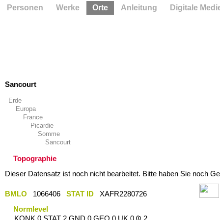
Personen
Werke
Orte
Anleitung
Digitale Medi
Sancourt
Erde
Europa
France
Picardie
Somme
Sancourt
Topographie
Dieser Datensatz ist noch nicht bearbeitet. Bitte haben Sie noch Ge
BMLO
1066406
STAT ID
XAFR2280726
Normlevel
KONK 0 STAT 2 GND 0 GEO 0 UK 0 Ҩ 2