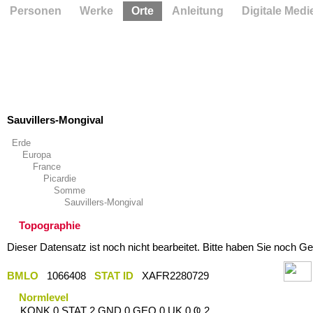
Personen
Werke
Orte
Anleitung
Digitale Medi
Sauvillers-Mongival
Erde
Europa
France
Picardie
Somme
Sauvillers-Mongival
Topographie
Dieser Datensatz ist noch nicht bearbeitet. Bitte haben Sie noch Ge
BMLO
1066408
STAT ID
XAFR2280729
Normlevel
KONK 0 STAT 2 GND 0 GEO 0 UK 0 Ҩ 2