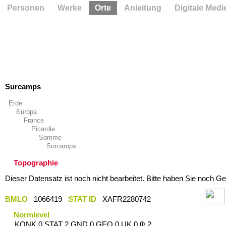
Personen
Werke
Orte
Anleitung
Digitale Medi
Surcamps
Erde
Europa
France
Picardie
Somme
Surcamps
Topographie
Dieser Datensatz ist noch nicht bearbeitet. Bitte haben Sie noch Ge
BMLO
1066419
STAT ID
XAFR2280742
Normlevel
KONK 0 STAT 2 GND 0 GEO 0 UK 0 Ҩ 2