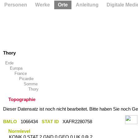
Personen
Werke
Orte
Anleitung
Digitale Medi
Thory
Erde
Europa
France
Picardie
Somme
Thory
Topographie
Dieser Datensatz ist noch nicht bearbeitet. Bitte haben Sie noch Ge
BMLO
1066434
STAT ID
XAFR2280758
Normlevel
KONK 0 STAT 2 GND 0 GEO 0 UK 0 Ҩ 2