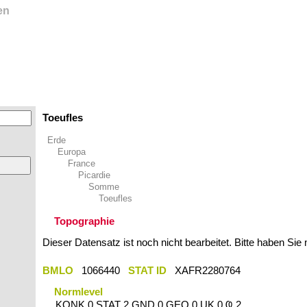
en
Toeufles
Erde
Europa
France
Picardie
Somme
Toeufles
Topographie
Dieser Datensatz ist noch nicht bearbeitet. Bitte haben Sie
BMLO
1066440
STAT ID
XAFR2280764
Normlevel
KONK 0 STAT 2 GND 0 GEO 0 UK 0 Ҩ 2