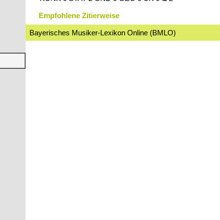
Empfohlene Zitierweise
Bayerisches Musiker-Lexikon Online (BMLO)