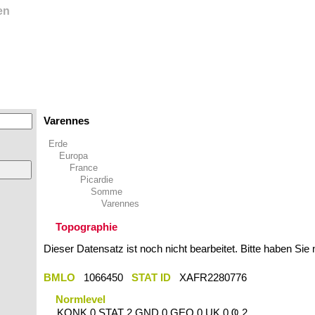
en
Varennes
Erde
Europa
France
Picardie
Somme
Varennes
Topographie
Dieser Datensatz ist noch nicht bearbeitet. Bitte haben Sie
BMLO
1066450
STAT ID
XAFR2280776
Normlevel
KONK 0 STAT 2 GND 0 GEO 0 UK 0 Ҩ 2