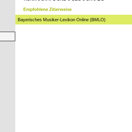
Empfohlene Zitierweise
Bayerisches Musiker-Lexikon Online (BMLO)