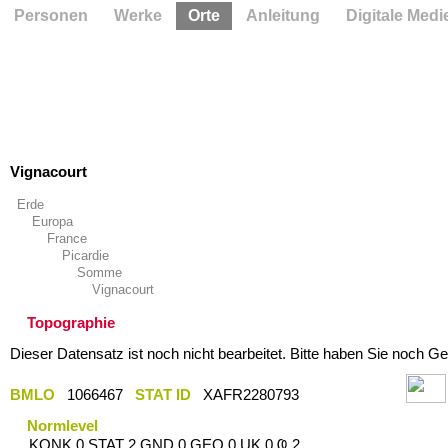
Personen
Werke
Orte
Anleitung
Digitale Medi
Vignacourt
Erde
Europa
France
Picardie
Somme
Vignacourt
Topographie
Dieser Datensatz ist noch nicht bearbeitet. Bitte haben Sie noch Ge
BMLO
1066467
STAT ID
XAFR2280793
Normlevel
KONK 0 STAT 2 GND 0 GEO 0 UK 0 Ҩ 2