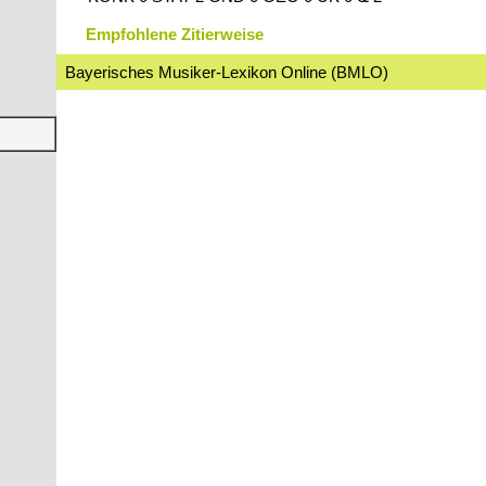
Empfohlene Zitierweise
Bayerisches Musiker-Lexikon Online (BMLO)