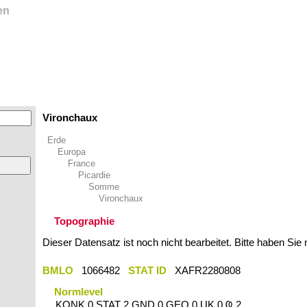
en
Vironchaux
Erde
Europa
France
Picardie
Somme
Vironchaux
Topographie
Dieser Datensatz ist noch nicht bearbeitet. Bitte haben Sie
BMLO
1066482
STAT ID
XAFR2280808
Normlevel
KONK 0 STAT 2 GND 0 GEO 0 UK 0 Ҩ 2