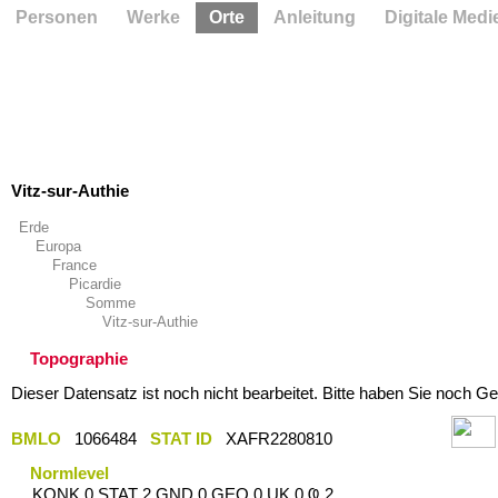
Personen
Werke
Orte
Anleitung
Digitale Medi
Vitz-sur-Authie
Erde
Europa
France
Picardie
Somme
Vitz-sur-Authie
Topographie
Dieser Datensatz ist noch nicht bearbeitet. Bitte haben Sie noch Ge
BMLO
1066484
STAT ID
XAFR2280810
Normlevel
KONK 0 STAT 2 GND 0 GEO 0 UK 0 Ҩ 2