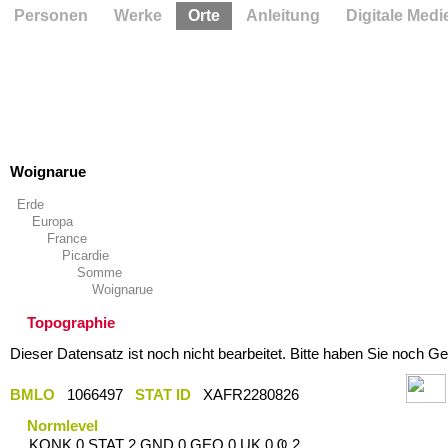
Personen
Werke
Orte
Anleitung
Digitale Medi
Woignarue
Erde
Europa
France
Picardie
Somme
Woignarue
Topographie
Dieser Datensatz ist noch nicht bearbeitet. Bitte haben Sie noch Ge
BMLO
1066497
STAT ID
XAFR2280826
Normlevel
KONK 0 STAT 2 GND 0 GEO 0 UK 0 Ҩ 2