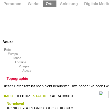
Personen
Werke
Orte
Anleitung
Digitale Medi
Aouze
Erde
Europa
France
Lorraine
Vosges
Aouze
Topographie
Dieser Datensatz ist noch nicht bearbeitet. Bitte haben Sie noch Ge
BMLO
1068102
STAT ID
XAFR4188010
Normlevel
KONK 0 STAT 2 GND 0 GEO 0 UK 0 Ҩ 2