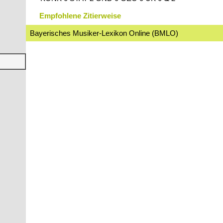
Empfohlene Zitierweise
Bayerisches Musiker-Lexikon Online (BMLO)