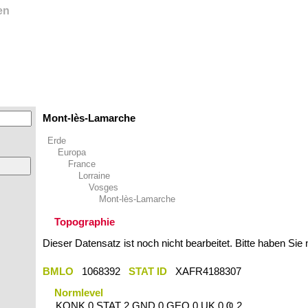
en
Mont-lès-Lamarche
Erde
Europa
France
Lorraine
Vosges
Mont-lès-Lamarche
Topographie
Dieser Datensatz ist noch nicht bearbeitet. Bitte haben Sie
BMLO
1068392
STAT ID
XAFR4188307
Normlevel
KONK 0 STAT 2 GND 0 GEO 0 UK 0 Ҩ 2