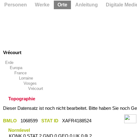
Personen
Werke
Orte
Anleitung
Digitale Medi
Vrécourt
Erde
Europa
France
Lorraine
Vosges
Vrécourt
Topographie
Dieser Datensatz ist noch nicht bearbeitet. Bitte haben Sie noch Ge
BMLO
1068599
STAT ID
XAFR4188524
Normlevel
KONK 0 STAT 2 GND 0 GEO 0 UK 0 Ҩ 2