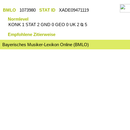
BMLO
1073980
STAT ID
XADE09471119
Normlevel
KONK 1 STAT 2 GND 0 GEO 0 UK 2 Ҩ 5
Empfohlene Zitierweise
Bayerisches Musiker-Lexikon Online (BMLO)