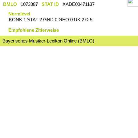
BMLO
1073987
STAT ID
XADE09471137
Normlevel
KONK 1 STAT 2 GND 0 GEO 0 UK 2 Ҩ 5
Empfohlene Zitierweise
Bayerisches Musiker-Lexikon Online (BMLO)