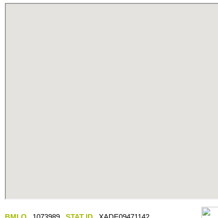
BMLO
1073989
STAT ID
XADE09471142