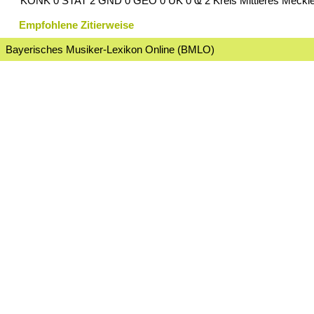
KONK 0 STAT 2 GND 0 GEO 0 UK 0 Ҩ 2 Kreis Mittleres Meckl
Empfohlene Zitierweise
Bayerisches Musiker-Lexikon Online (BMLO)