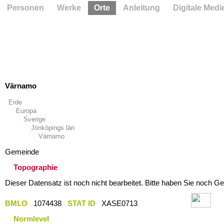
Personen
Werke
Orte
Anleitung
Digitale Medi
Värnamo
Erde
Europa
Sverige
Jönköpings län
Värnamo
Gemeinde
Topographie
Dieser Datensatz ist noch nicht bearbeitet. Bitte haben Sie noch Ge
BMLO
1074438
STAT ID
XASE0713
Normlevel