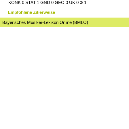
KONK 0 STAT 1 GND 0 GEO 0 UK 0 Ҩ 1
Empfohlene Zitierweise
Bayerisches Musiker-Lexikon Online (BMLO)