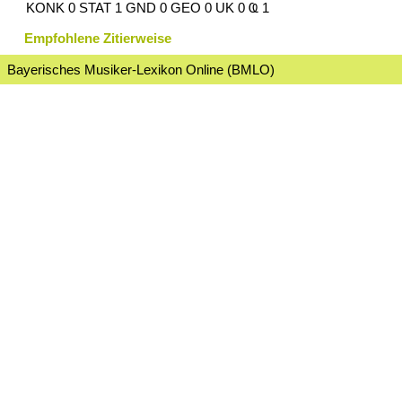
KONK 0 STAT 1 GND 0 GEO 0 UK 0 Ҩ 1
Empfohlene Zitierweise
Bayerisches Musiker-Lexikon Online (BMLO)