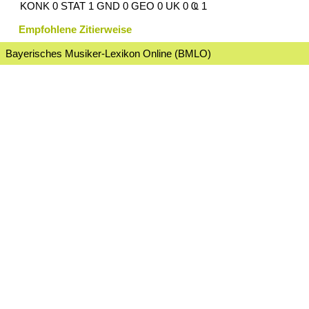
KONK 0 STAT 1 GND 0 GEO 0 UK 0 Ҩ 1
Empfohlene Zitierweise
Bayerisches Musiker-Lexikon Online (BMLO)