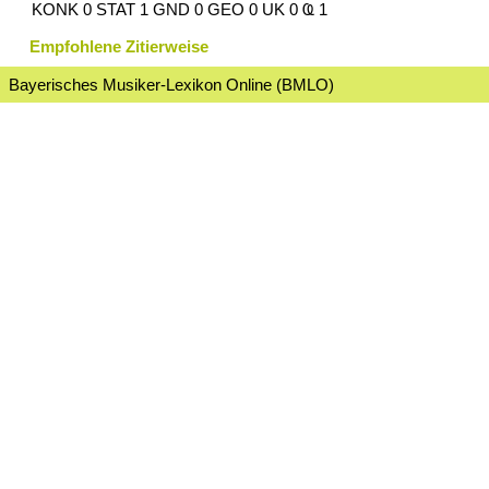
KONK 0 STAT 1 GND 0 GEO 0 UK 0 Ҩ 1
Empfohlene Zitierweise
Bayerisches Musiker-Lexikon Online (BMLO)