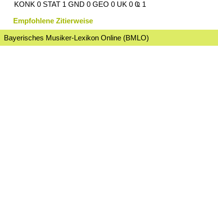
KONK 0 STAT 1 GND 0 GEO 0 UK 0 Ҩ 1
Empfohlene Zitierweise
Bayerisches Musiker-Lexikon Online (BMLO)