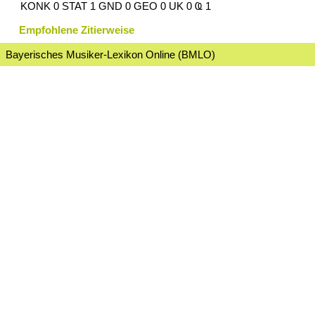
KONK 0 STAT 1 GND 0 GEO 0 UK 0 Ҩ 1
Empfohlene Zitierweise
Bayerisches Musiker-Lexikon Online (BMLO)