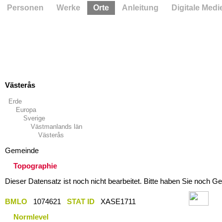
Personen
Werke
Orte
Anleitung
Digitale Medi
Västerås
Erde
Europa
Sverige
Västmanlands län
Västerås
Gemeinde
Topographie
Dieser Datensatz ist noch nicht bearbeitet. Bitte haben Sie noch Ge
BMLO
1074621
STAT ID
XASE1711
Normlevel