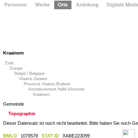
Personen
Werke
Orte
Anleitung
Digitale Medi
Kraainem
Erde
Europa
België / Belgique
Vlaams Gewest
Provincie Vlaams-Brabant
Arrondissement Halle-Vilvoorde
Kraainem
Gemeinde
Topographie
Dieser Datensatz ist noch nicht bearbeitet. Bitte haben Sie noch Ge
BMLO
1078578
STAT ID
XABE223099