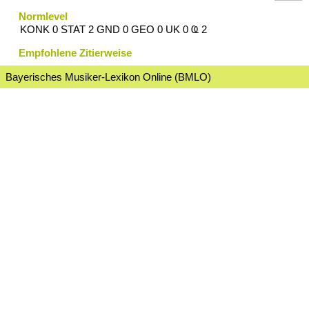
Normlevel
KONK 0 STAT 2 GND 0 GEO 0 UK 0 Ҩ 2
Empfohlene Zitierweise
Bayerisches Musiker-Lexikon Online (BMLO)