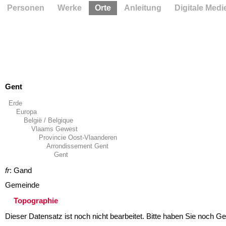
Personen
Werke
Orte
Anleitung
Digitale Medi
Gent
Erde
Europa
België / Belgique
Vlaams Gewest
Provincie Oost-Vlaanderen
Arrondissement Gent
Gent
fr
: Gand
Gemeinde
Topographie
Dieser Datensatz ist noch nicht bearbeitet. Bitte haben Sie noch Ge