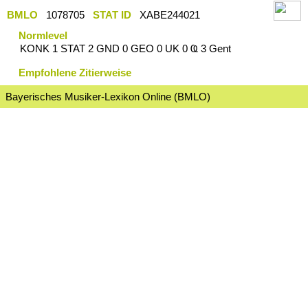
BMLO
1078705
STAT ID
XABE244021
Normlevel
KONK 1 STAT 2 GND 0 GEO 0 UK 0 Ҩ 3 Gent
Empfohlene Zitierweise
Bayerisches Musiker-Lexikon Online (BMLO)